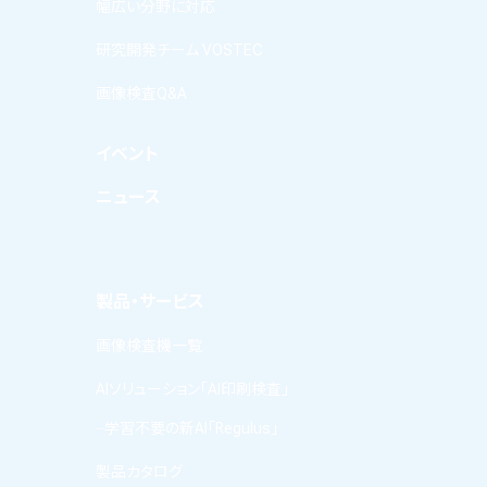
幅広い分野に対応
研究開発チーム VOSTEC
画像検査Q&A
イベント
ニュース
製品・サービス
画像検査機一覧
AIソリューション「AI印刷検査」
学習不要の新AI「Regulus」
製品カタログ