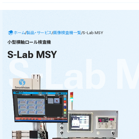
ホーム
/
製品・サービス
/
画像検査機一覧
/
S-Lab MSY
小型横軸ロール検査機
S-Lab MSY
S
-
L
a
b