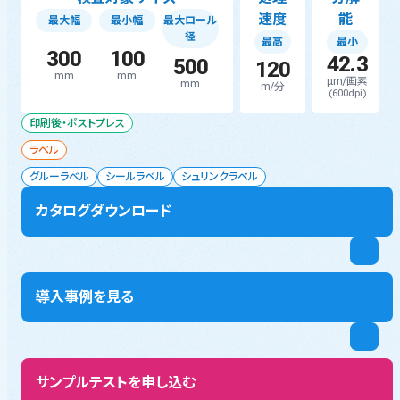
速度
能
最大幅
最小幅
最大ロール
径
最高
最小
300
100
42.3
500
120
mm
mm
μm/画素
mm
m/分
(600dpi)
印刷後・ポストプレス
ラベル
グルーラベル
シールラベル
シュリンクラベル
カタログダウンロード
導入事例を見る
サンプルテストを申し込む