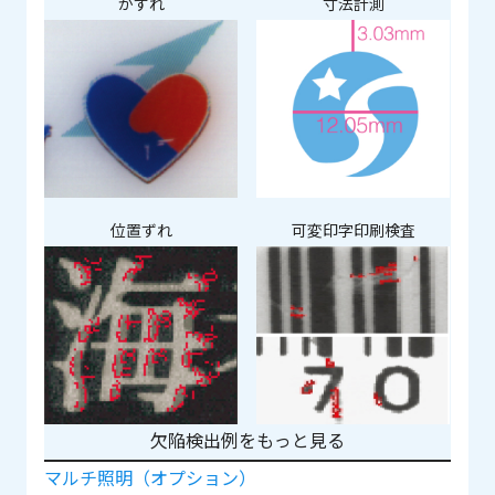
かすれ
寸法計測
位置ずれ
可変印字印刷検査
欠陥検出例をもっと見る
マルチ照明（オプション）