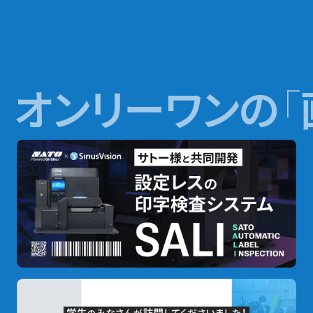
の
ペ
ー
ジ
送
オンリーワンの
「
り