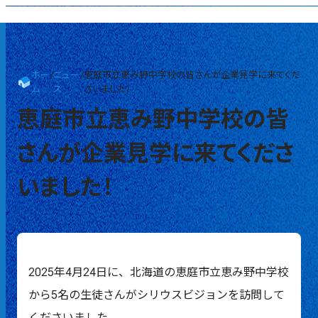
ホー
/
ニュー
/
恵庭市立恵み野中学校の皆さんが企業見学に来てくだ
ム
ス
さいました！
恵庭市立恵み野中学校の皆
さんが企業見学に来てくださ
いました！
2025年4月24日に、北海道の恵庭市立恵み野中学校
から5名の生徒さんがシリウスビジョンを訪問して
くださいました。