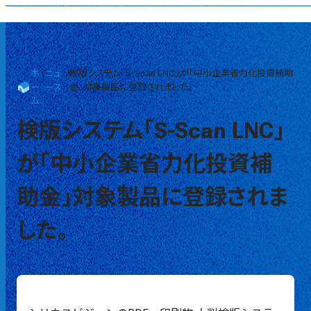
ホ
/
ニュ
/
検版システム「S-Scan LNC」が「中小企業省力化投資補助
ー
ース
金」対象製品に登録されました。
ム
検版システム「S-Scan LNC」
が「中小企業省力化投資補
助金」対象製品に登録されま
した。