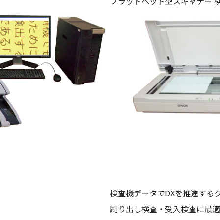
フラットベッド型スキャナー 検版シス
かんたんセット
立体容器･平面包材に対応
受入検査に最適
検査機データでDXを推進するクラ
刷り出し検査・受入検査に最適