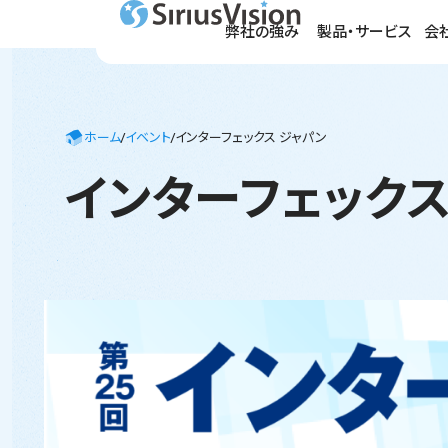
弊社の強み
製品・サービス
会
シリ
画像
IR
過検出
検査対
決算短
企業
ホーム
/
イベント
/
インターフェックス ジャパン
の高精
品を探
IR資
定印刷
既成製
す。
インターフェックス
事業
理を実
気軽に
トッ
詳しく
詳しく
詳しく