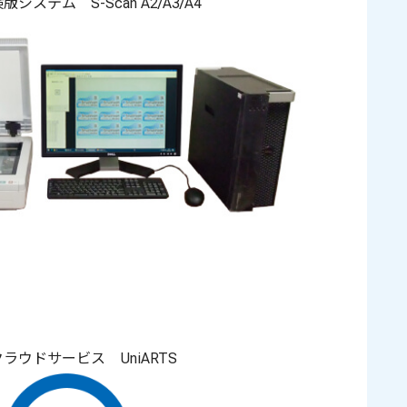
テム S-Scan A2/A3/A4
ウドサービス UniARTS