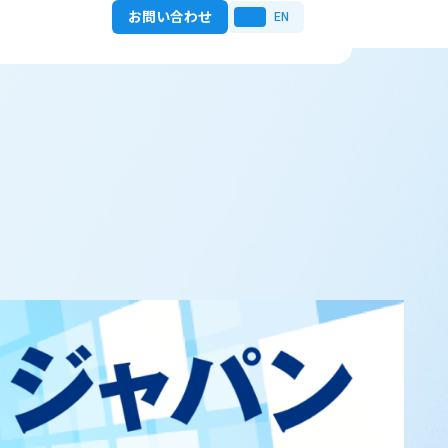
お問い合わせ
JA
EN
対応
ョン AI印刷検査
り組み
タビュー
 Regulus
 VOSTEC
入の流れ