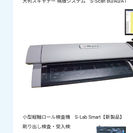
大判スキャナー 検版システム S-Scan B0/A0/A1
刷り出し検査・受入検査に最適
厚手製品にも対応
小型縦軸ロール検査機 S-Lab Smart
【新製品】
刷り出し検査・受入検査に最適