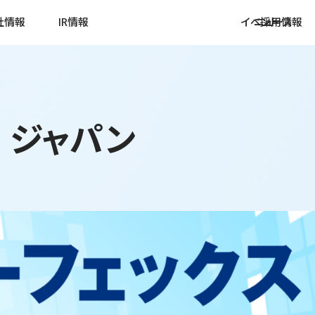
社情報
IR情報
イベント
ニュース
採用情報
ウスビジョンの基幹技術
検査機一覧
ライブラリ
画像検査ソフトウエア
製品カタログ
IRニュース
幅広い分野に
AIソリューシ
株式の状況
を極限まで抑え込んだ、独自
象や工程から既成製
信や株主総会などの
独自の画像処理技術で過検
理念
会社概要・アクセス
SDGsへの取
度画像検査アルゴリズムで固
すことができます。
料をご覧いただけま
出を極限まで抑制できる、
製品動画一覧
株主の皆様へ
導入事例イン
学習不要の新AI
配当について
検査と可変印刷検査の同時処
品以外についてもお
3種類の画像検査ソフトウ
 ジャパン
内容
沿革
特許取得情報
現します。
ご相談ください。
エアにより、お客様に最適
大判検版システム S-Scan LNC
経営計画
研究開発チーム
画像検査機導
法定公告
なソリューションをご提案
プメッセージ
グループ企業・事業領域
いたします。
ラベル検査はシリウスビジョン
財務ハイライト（連結）
画像検査Q&A
ガバナンス
見る
見る
見る
詳しく見る