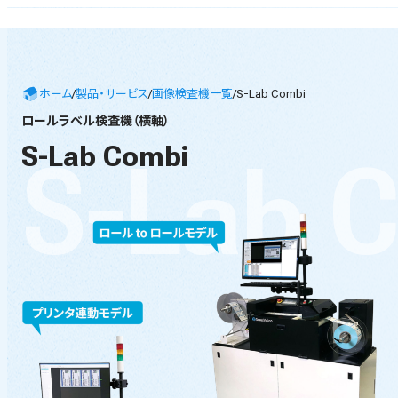
ホーム
/
製品・サービス
/
画像検査機一覧
/
S-Lab Combi
ロールラベル検査機（横軸）
S-Lab Combi
S
-
L
a
b