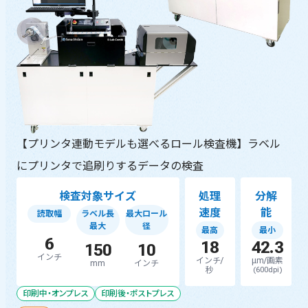
【プリンタ連動モデルも選べるロール検査機】ラベル
にプリンタで追刷りするデータの検査
検査対象サイズ
処理
分解
速度
能
読取幅
ラベル長
最大ロール
最大
径
最高
最小
6
18
42.3
150
10
インチ
インチ/
μm/画素
mm
インチ
秒
(600dpi)
印刷中・オンプレス
印刷後・ポストプレス