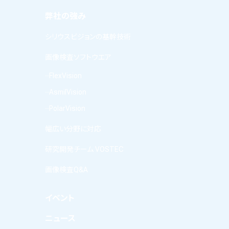
弊社の強み
シリウスビジョンの基幹技術
画像検査ソフトウエア
FlexVision
AsmilVision
PolarVision
幅広い分野に対応
研究開発チーム VOSTEC
画像検査Q&A
イベント
ニュース